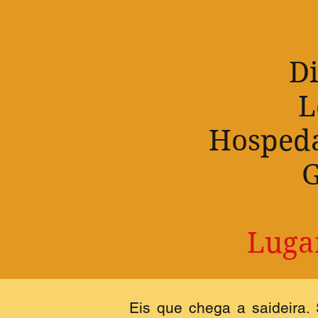
Di
L
Hospeda
G
Lugar
Eis que chega a saideira.