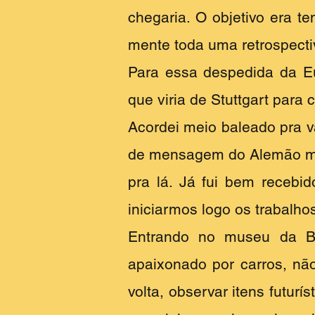
chegaria. O objetivo era t
mente toda uma retrospectiv
Para essa despedida da E
que viria de Stuttgart para 
Acordei meio baleado pra va
de mensagem do Alemão me
pra lá. Já fui bem recebi
iniciarmos logo os trabalho
Entrando no museu da B
apaixonado por carros, não
volta, observar itens futurís