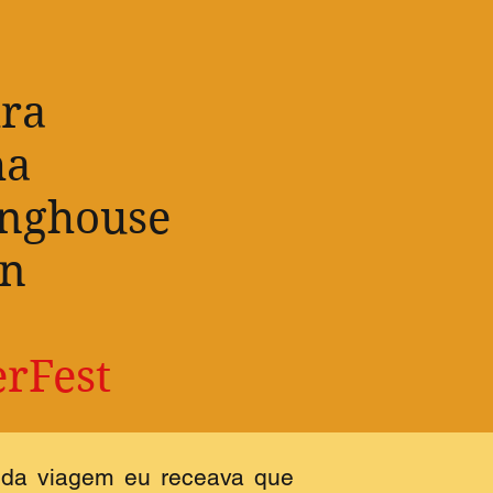
ira
ha
inghouse
ën
erFest
o da viagem eu receava que