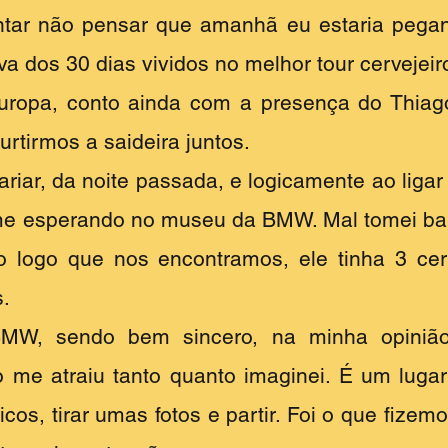
entar não pensar que amanhã eu estaria pega
a dos 30 dias vividos no melhor tour cervejeiro
uropa, conto ainda com a presença do Thiag
curtirmos a saideira juntos.
riar, da noite passada, e logicamente ao ligar 
 esperando no museu da BMW. Mal tomei banh
do logo que nos encontramos, ele tinha 3 cer
s.
MW, sendo bem sincero, na minha opiniã
 me atraiu tanto quanto imaginei. É um luga
ticos, tirar umas fotos e partir. Foi o que fizem