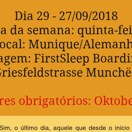
Dia 29 - 27/09/2018
a da semana: quinta-fe
ocal: Munique/Aleman
gem: FirstSleep Board
riesfeldstrasse Munch
es obrigatórios: Oktob
 Sim, o último dia, aquele que desde o iníci