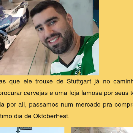
s que ele trouxe de Stuttgart já no caminh
, procurar cervejas e uma loja famosa por seus
a por ali, passamos num mercado pra compra
timo dia de OktoberFest.